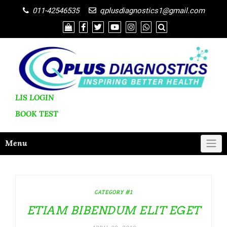
011-42546535
qplusdiagnostics1@gmail.com
LIS LOGIN
BOOK
TEST
Menu
CATEGORY #1
ETIAM BIBENDUM ELIT EGET